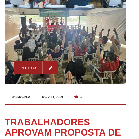
11 NOV
DE:
ANGELA
NOV 11, 2024
0
TRABALHADORES
APROVAM PROPOSTA DE