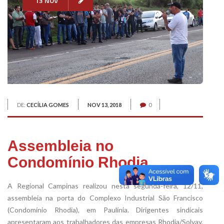
13 NOV
DE:
CECÍLIA GOMES
NOV 13, 2018
0
Assembleia no
Condomínio Rhodia
A Regional Campinas realizou nesta segunda-feira, 12/11,
assembleia na porta do Complexo Industrial São Francisco
(Condomínio Rhodia), em Paulínia. Dirigentes sindicais
apresentaram aos trabalhadores das empresas Rhodia/Solvay,