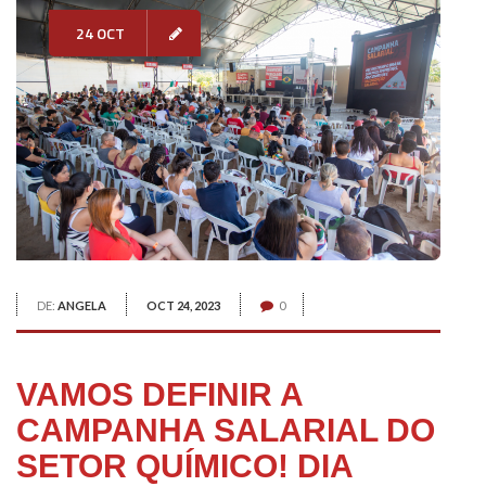
24 OCT
DE:
ANGELA
OCT 24, 2023
0
VAMOS DEFINIR A
CAMPANHA SALARIAL DO
SETOR QUÍMICO! DIA