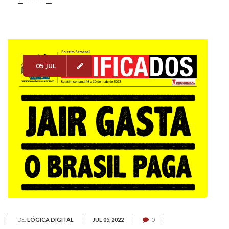
05 JUL
DE:
LÓGICA DIGITAL
JUL 05, 2022
0