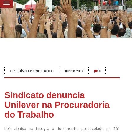
DE:
QUÍMICOS UNIFICADOS
JUN 18, 2007
0
Sindicato denuncia
Unilever na Procuradoria
do Trabalho
Leia abaixo na íntegra o documento, protocolado na 15ª