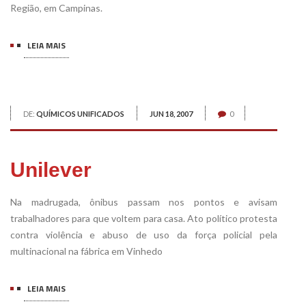
Região, em Campinas.
LEIA MAIS
DE:
QUÍMICOS UNIFICADOS
JUN 18, 2007
0
Unilever
Na madrugada, ônibus passam nos pontos e avisam
trabalhadores para que voltem para casa. Ato político protesta
contra violência e abuso de uso da força policial pela
multinacional na fábrica em Vinhedo
LEIA MAIS